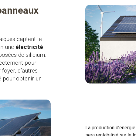
 panneaux
s
aïques captent le
en une
électricité
osées de silicium.
rectement pour
 foyer, d’autres
té pour obtenir un
La production d’énergie 
sera rentabilisé sur le 