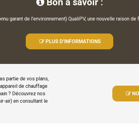
Bon à savoir :

 garant de l’environnement) QualiPV, une nouvelle raison de fa
 PLUS D'INFORMATIONS

pas partie de vos plans,
 appareil de chauffage
chain ? Découvrez nos
 N

ir-air) en consultant le