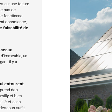
s sur une toiture
ie pas de
ème fonctionne…
ent conscience,
 faisabilité de
nneaux
u d’immeuble, un
ar… il y a
ui entourent
mprend des
milly
et bien
aillé et sans
dessous suffit.